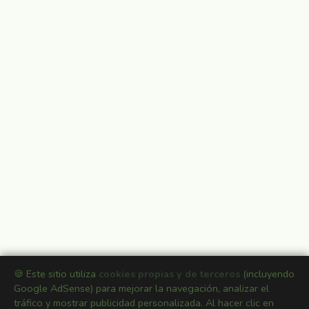
🍪 Este sitio utiliza
cookies propias y de terceros
(incluyendo
Google AdSense) para mejorar la navegación, analizar el
tráfico y mostrar publicidad personalizada. Al hacer clic en