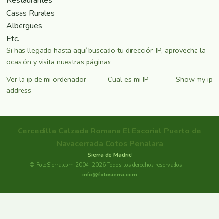
Restaurantes
Casas Rurales
Albergues
Etc.
Si has llegado hasta aquí buscado tu dirección IP, aprovecha la
ocasión y visita nuestras páginas
Ver la ip de mi ordenador Cual es mi IP Show my ip
address
Cercedilla
Calzada Romana
El Escorial
Puerto de
Navacerrada
Cotos
Penalara
Sierra de Madrid
© FotoSierra.com 2004–2026 Todos los derechos reservados —
info@fotosierra.com