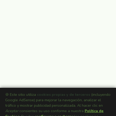
🍪 Este sitio utiliza
cookies propias y de terceros
(incluyendo
Google AdSense) para mejorar la navegación, analizar el
tráfico y mostrar publicidad personalizada. Al hacer clic en
Aceptar
consientes su uso conforme a nuestra
Política de