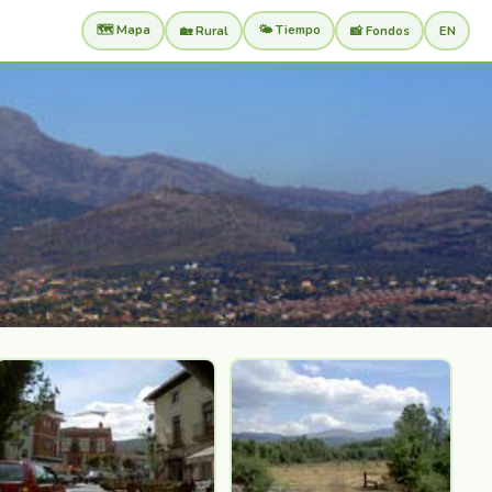
🗺️ Mapa
🌤️ Tiempo
🏡 Rural
📸 Fondos
EN