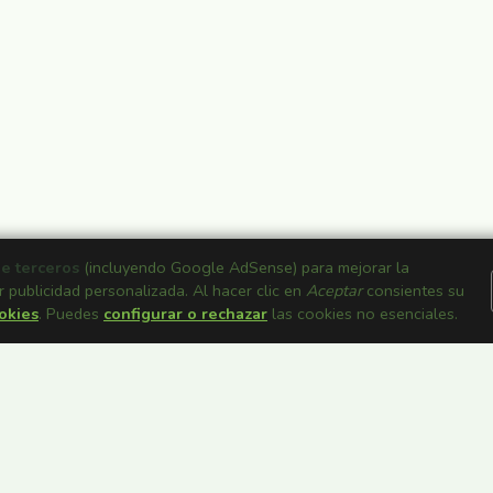
de terceros
(incluyendo Google AdSense) para mejorar la
r publicidad personalizada. Al hacer clic en
Aceptar
consientes su
ookies
. Puedes
configurar o rechazar
las cookies no esenciales.