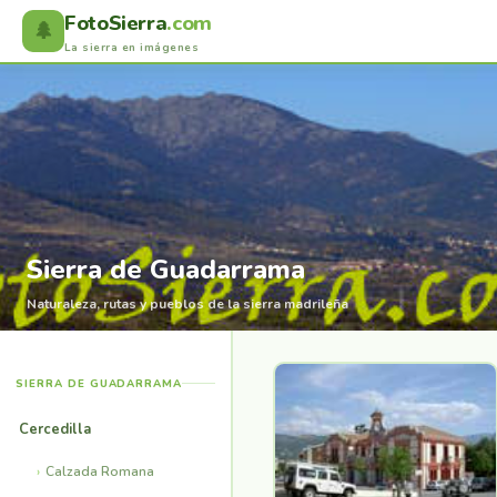
FotoSierra
.com
🌲
La sierra en imágenes
Sierra de Guadarrama
Naturaleza, rutas y pueblos de la sierra madrileña
SIERRA DE GUADARRAMA
Cercedilla
Calzada Romana