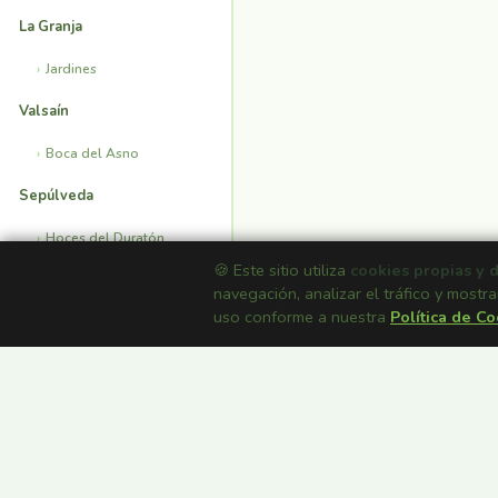
La Granja
Jardines
Valsaín
Boca del Asno
Sepúlveda
Hoces del Duratón
🍪 Este sitio utiliza
cookies propias y 
Ermita San Frutos
navegación, analizar el tráfico y mostra
uso conforme a nuestra
Política de C
INFORMACIÓN
Mapa Satélite
Casas Rurales
Fondos de Pantalla