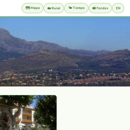
🗺️ Mapa
🌤️ Tiempo
🏡 Rural
📸 Fondos
EN