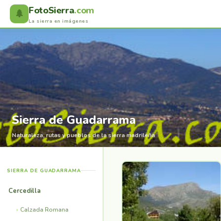
FotoSierra
.com
🌲
La sierra en imágenes
Sierra de Guadarrama
Naturaleza, rutas y pueblos de la sierra madrileña
SIERRA DE GUADARRAMA
Cercedilla
Calzada Romana