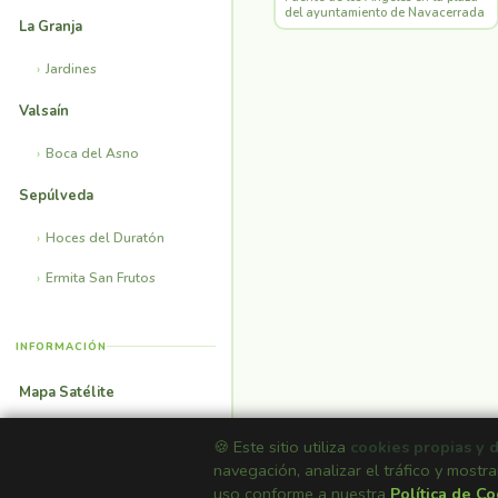
del ayuntamiento de Navacerrada
La Granja
Jardines
Valsaín
Boca del Asno
Sepúlveda
Hoces del Duratón
Ermita San Frutos
INFORMACIÓN
Mapa Satélite
Casas Rurales
🍪 Este sitio utiliza
cookies propias y 
navegación, analizar el tráfico y mostra
Fondos de Pantalla
uso conforme a nuestra
Política de C