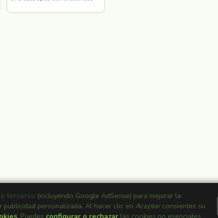
de terceros
(incluyendo Google AdSense) para mejorar la
r publicidad personalizada. Al hacer clic en
Aceptar
consientes su
ookies
. Puedes
configurar o rechazar
las cookies no esenciales.