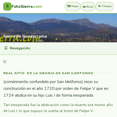
🌲
FotoSierra
.com
🗺️ Mapa
🌤️ Tiempo
🏡 Rural
Sierra de Guadarrama
☰
Navegación
El
REAL SITIO DE LA GRANJA DE SAN ILDEFONSO
(comúnmente confundido por San Idelfonso) inicio su
construcción en el año 1720 por orden de Felipe V que en
1724 abdica en su hijo Luis I de forma inesperada.
Tan inesperada fue la abdicación como la muerte ese mismo año
de Luis I, lo que supuso la vuelta al trono de Felipe V.