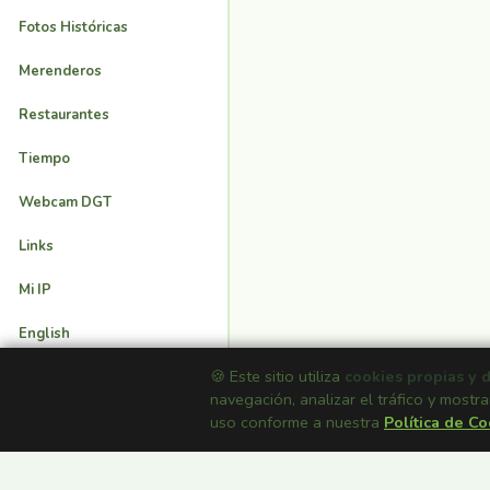
Fotos Históricas
Merenderos
Restaurantes
Tiempo
Webcam DGT
Links
Mi IP
English
🍪 Este sitio utiliza
cookies propias y 
Inicio
navegación, analizar el tráfico y mostra
uso conforme a nuestra
Política de C