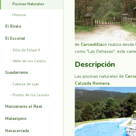
Piscinas Naturales
Historia
El Boalo
El Escorial
de
Cercedilla
se realiza desde 
Silla de Felipe II
como "Las Dehesas", este cami
Valle de los Caídos
Descripción
Guadarrama
Las piscinas naturales de
Cerce
Calzada Romana
.
Cabeza de Lijar
Puerto de los Leones
Manzanares el Real
Mataelpino
Navacerrada