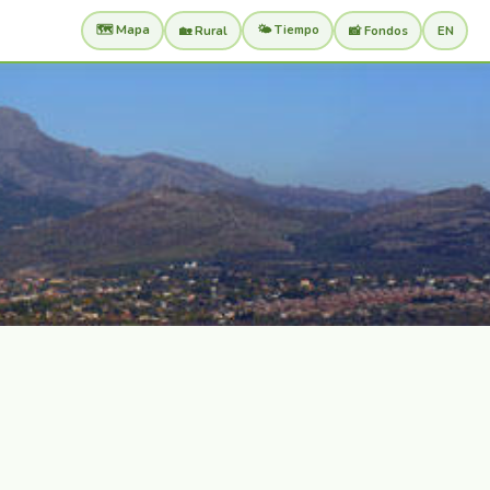
🗺️ Mapa
🌤️ Tiempo
🏡 Rural
📸 Fondos
EN