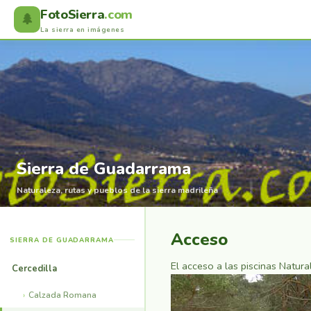
FotoSierra
.com
🌲
La sierra en imágenes
Sierra de Guadarrama
Naturaleza, rutas y pueblos de la sierra madrileña
Acceso
SIERRA DE GUADARRAMA
El acceso a las piscinas Natura
Cercedilla
Calzada Romana