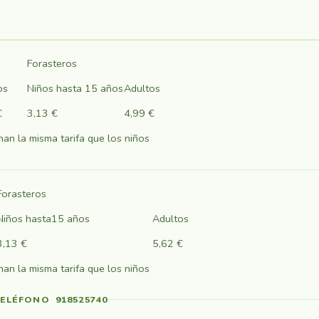
Forasteros
os
Niños hasta 15 años
Adultos
€
3,13 €
4,99 €
an la misma tarifa que los niños
Forasteros
Niños hasta15 años
Adultos
3,13 €
5,62 €
an la misma tarifa que los niños
TELÉFONO 918525740