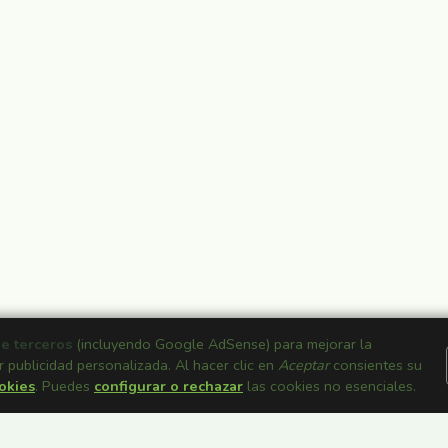
de terceros
(incluyendo Google AdSense) para mejorar la
r publicidad personalizada. Al hacer clic en
Aceptar
consientes su
ookies
. Puedes
configurar o rechazar
las cookies no esenciales.