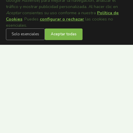
Google AdSense) para mejorar la navegación, analizar el
tráfico y mostrar publicidad personalizada. Al hacer clic en
Aceptar
consientes su uso conforme a nuestra
Política de
Cookies
. Puedes
configurar o rechazar
las cookies no
esenciales.
Solo esenciales
Aceptar todas