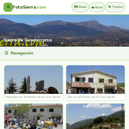
🌲
FotoSierra
.com
🗺️ Mapa
🌤️ Tiempo
🏡 Rural
Sierra de Guadarrama
☰
Navegación
Monolito en el Puerto de la Cruz Verde
Bar en el Puerto de la Cruz Verde