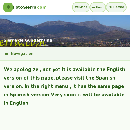
🌲
FotoSierra
.com
🗺️ Mapa
🌤️ Tiempo
🏡 Rural
Sierra de Guadarrama
☰
Navegación
We apologize , not yet it is available the English
version of this page, please visit the Spanish
version. In the right menu , it has the same page
in Spanish version Very soon it will be available
in English