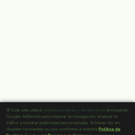
🍪 Este sitio utiliza
cookies propias y de terceros
(incluyendo
Google AdSense) para mejorar la navegación, analizar el
tráfico y mostrar publicidad personalizada. Al hacer clic en
Aceptar
consientes su uso conforme a nuestra
Política de